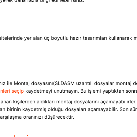
erek daha fazla bilgi edinebilirsiniz.
itelerinde yer alan üç boyutlu hazır tasarımları kullanarak
ınız ile Montaj dosyasını(SLDASM uzantılı dosyalar montaj 
nleri seçip
kaydetmeyi unutmayın. Bu işlemi yaptıktan sonra k
llanan kişilerden aldıkları montaj dosyalarını açamayabilirl
an birinin kaydetmiş olduğu dosyaları açamayabilir. Son sü
karşılaşma oranınızı düşürecektir.