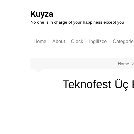
Skip
to
Kuyza
content
No one is in charge of your happiness except you
Home
About
Clock
İngilizce
Categorie
Stories
English
German
Home
Software
Teknofest Üç 
Technolo
Popular S
Self-impr
History
Entrepren
Art