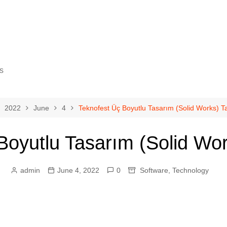
s
2022
June
4
Teknofest Üç Boyutlu Tasarım (Solid Works) Ta
Boyutlu Tasarım (Solid Work
gy
cience
admin
June 4, 2022
0
Software
,
Technology
ovement
eurship