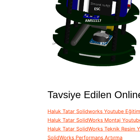
Tavsiye Edilen Onlin
Haluk Tatar Solidworks Youtube Eğitim
Haluk Tatar SolidWorks Montaj Youtube
Haluk Tatar SolidWorks Teknik Resim Y
SolidWorks Performans Artırma