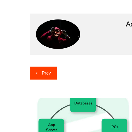
A
Post
Prev
navigation