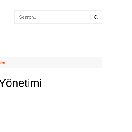
timi
e Yönetimi