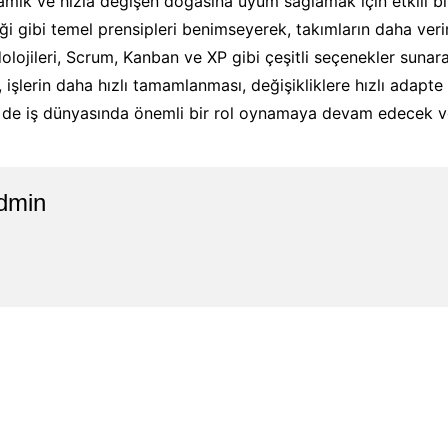
mik ve hızla değişen doğasına uyum sağlamak için etkili bir
liği gibi temel prensipleri benimseyerek, takımların daha veriml
lojileri, Scrum, Kanban ve XP gibi çeşitli seçenekler sunarak
, işlerin daha hızlı tamamlanması, değişikliklere hızlı adap
te de iş dünyasında önemli bir rol oynamaya devam edecek ve
dmin