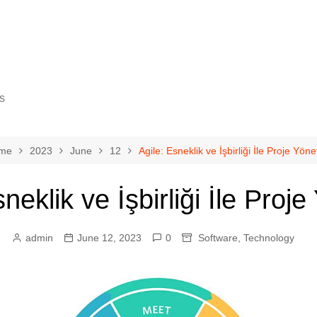
s
me
2023
June
12
Agile: Esneklik ve İşbirliği İle Proje Yöne
neklik ve İşbirliği İle Proj
gy
cience
admin
June 12, 2023
0
Software
,
Technology
ovement
eurship