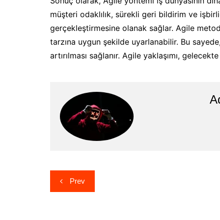
Sonuç olarak, Agile yöntemi iş dünyasının dina
müşteri odaklılık, sürekli geri bildirim ve işbir
gerçekleştirmesine olanak sağlar. Agile metodo
tarzına uygun şekilde uyarlanabilir. Bu sayede
artırılması sağlanır. Agile yaklaşımı, gelecek
A
Post
Prev
navigation