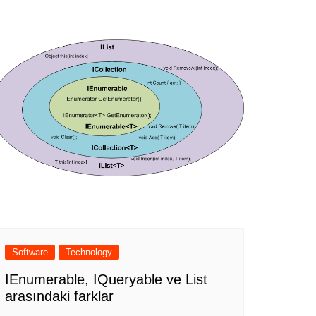
Software
Technology
IEnumerable, IQueryable ve List
arasındaki farklar