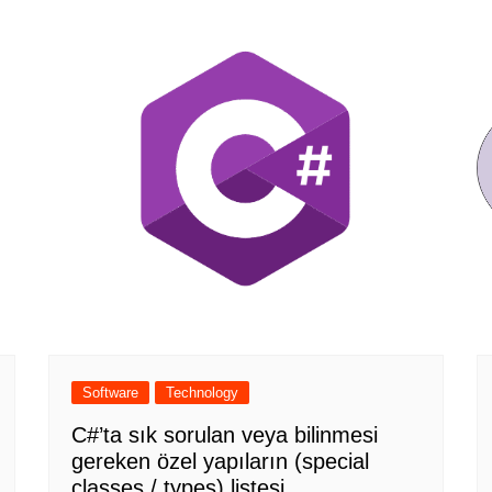
Software
Technology
C#’ta sık sorulan veya bilinmesi
gereken özel yapıların (special
classes / types) listesi