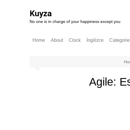
Skip
to
Kuyza
content
No one is in charge of your happiness except you
Home
About
Clock
İngilizce
Categorie
Stories
English
German
Ho
Software
Agile: Es
Technolo
Popular S
Self-impr
History
Entrepren
Art