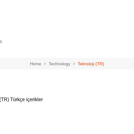
s
Home
Technology
Teknoloji (TR)
gy
cience
 (TR) Türkçe içerikler
ovement
eurship