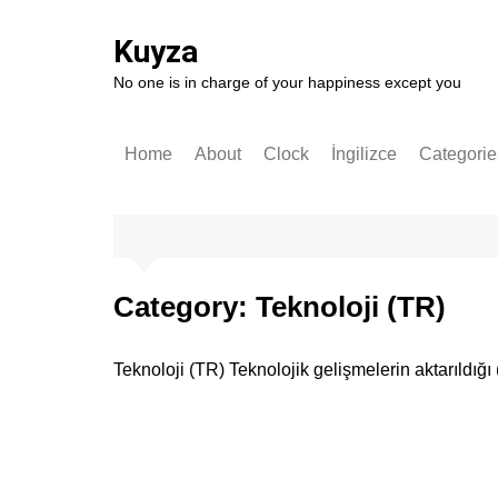
Skip
to
Kuyza
content
No one is in charge of your happiness except you
Home
About
Clock
İngilizce
Categorie
Stories
English
German
Software
Category:
Teknoloji (TR)
Technolo
Popular S
Teknoloji (TR) Teknolojik gelişmelerin aktarıldığı
Self-impr
History
Entrepren
Art