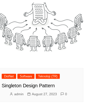
DotNet
Software
Teknoloji (TR)
Singleton Design Pattern
admin
August 27, 2023
0