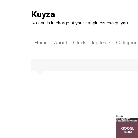
Skip
to
Kuyza
content
No one is in charge of your happiness except you
Home
About
Clock
İngilizce
Categorie
Stories
English
German
Software
Technolo
Popular S
Self-impr
History
Entrepren
Art