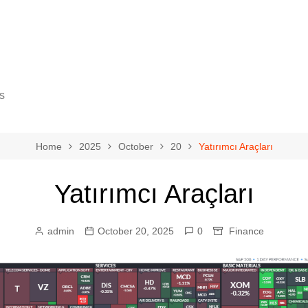
s
Home
2025
October
20
Yatırımcı Araçları
Yatırımcı Araçları
gy
cience
admin
October 20, 2025
0
Finance
ovement
eurship