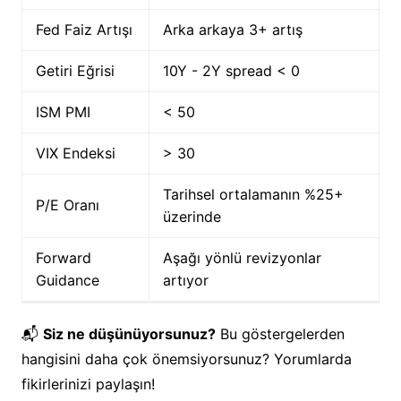
Fed Faiz Artışı
Arka arkaya 3+ artış
Getiri Eğrisi
10Y - 2Y spread < 0
ISM PMI
< 50
VIX Endeksi
> 30
Tarihsel ortalamanın %25+
P/E Oranı
üzerinde
Forward
Aşağı yönlü revizyonlar
Guidance
artıyor
📬
Siz ne düşünüyorsunuz?
Bu göstergelerden
hangisini daha çok önemsiyorsunuz? Yorumlarda
fikirlerinizi paylaşın!