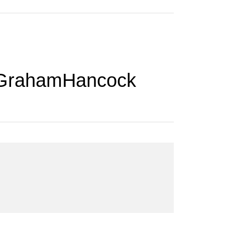
 #GrahamHancock