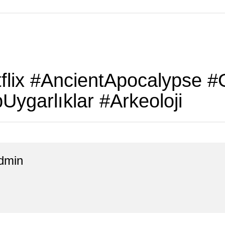
etflix #AncientApocalypse
ygarlıklar #Arkeoloji
dmin