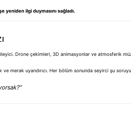
e yeniden ilgi duymasını sağladı.
zı
leyici. Drone çekimleri, 3D animasyonlar ve atmosferik müzik
tik ve merak uyandırıcı. Her bölüm sonunda seyirci şu soru
iyorsak?”