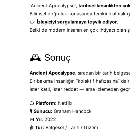
“Ancient Apocalypse”,
tarihsel kesinlikten 
Bilimsel doğruluk konusunda temkinli olmak ge
👉
İzleyiciyi sorgulamaya teşvik ediyor.
Belki de modern insanın en çok ihtiyacı olan 
🕰️ Sonuç
Ancient Apocalypse
, sıradan bir tarih belgese
Bir bakıma insanlığın “kolektif hafızasına” dair
İster katıl, ister reddet — ama izlemeden geç
📺
Platform:
Netflix
🎙️
Sunucu:
Graham Hancock
📅
Yıl:
2022
🎬
Tür:
Belgesel / Tarih / Gizem