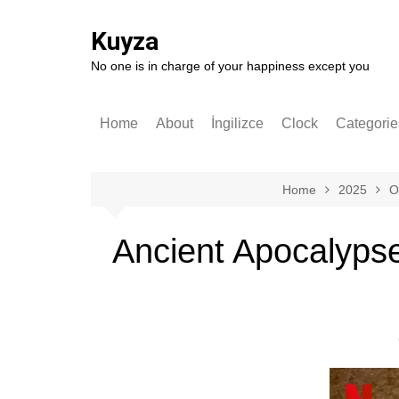
Skip
to
Kuyza
content
No one is in charge of your happiness except you
Home
About
İngilizce
Clock
Categorie
Stories
English
German
Home
2025
O
Software
Ancient Apocalypse:
Technolo
Popular S
Self-impr
History
Entrepren
Art