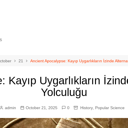
s
ctober
21
Ancient Apocalypse: Kayıp Uygarlıkların İzinde Alternat
 Kayıp Uygarlıkların İzinde 
gy
Yolculuğu
cience
ovement
admin
October 21, 2025
0
History
,
Popular Science
eurship