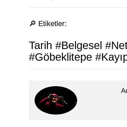
🔎 Etiketler:
Tarih #Belgesel #N
#Göbeklitepe #KayıpU
A