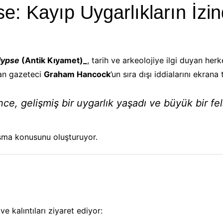
: Kayıp Uygarlıkların İzind
lypse
(Antik Kıyamet)_
, tarih ve arkeolojiye ilgi duyan herk
an gazeteci
Graham Hancock
’un sıra dışı iddialarını ekrana 
önce, gelişmiş bir uygarlık yaşadı ve büyük bir fe
şma konusunu oluşturuyor.
 kalıntıları ziyaret ediyor: